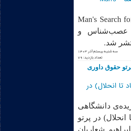
سان در جستجوی معنا (انگلیسی: Man's Search for
شک، عصب‌شناس و
سه شنبه بیستم آذر 1403
تعداد بازدید: 79
 پرتو حقوق داوری
د تا انحلال) در
یده‌ی دانشگاهی
انحلال) در پرتو
براهیم شعاریان