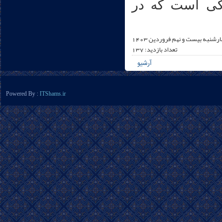
کی است که در
ارشنبه بیست و نهم فروردين 1403
تعداد بازدید: 137
آرشیو
Powered By :
ITShams.ir