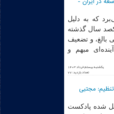
عه در ایران -
برد که به دلیل
کصد سال گذشته
 بالغ، و تضعیف
ده‌ای مبهم و
يکشنبه بیستم خرداد 1403
تعداد بازدید: 77
 تنظیم: مجتبی
یل شده پادکست