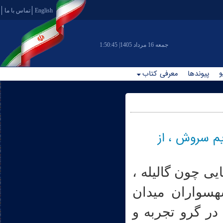
English
تماس با ما
|جمعه 16 مرداد 1405
1:50:45
و
پیوندها
معرفی کتاب
یم سروش ، از
یی چون گالیله ،
شهسواران میدان
در گرو تجربه و