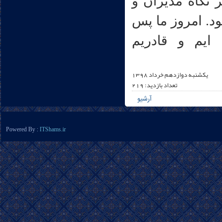
 نگاه مدیران و
شناسان به حال و آینده تهران در سال 1356بود. امروز ما پس
 ایم و قادریم
يکشنبه دوازدهم خرداد 1398
تعداد بازدید: 219
آرشیو
Powered By :
ITShams.ir