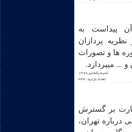
آن پیداست به
ظریه پردازان
ه ها و تصورات
.. میپردازد.
شنبه یکم تير 1398
تعداد بازدید: 334
رای نظارت بر گسترش
 درباره تهران،