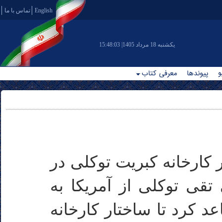
English
تماس با ما
|يکشنبه 18 مرداد 1405
15:48:03
و
پیوندها
معرفی کتاب
یر کارخانه کبریت توکلی در
نی تقی توکلی از آمریکا به
عد کرد تا ساختار کارخانه