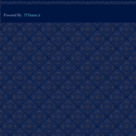
Powered By :
ITShams.ir