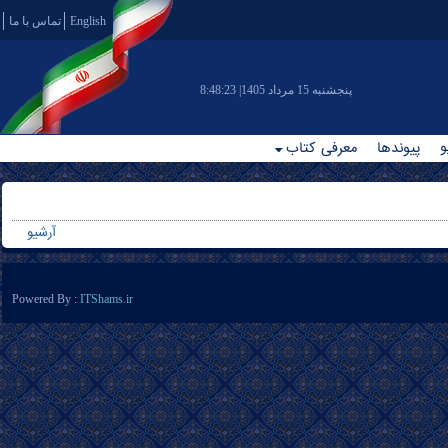
English
تماس با ما
|پنجشنبه 15 مرداد 1405
8:48:23
و
پیوندها
معرفی کتاب
آرشیو
Powered By :
ITShams.ir