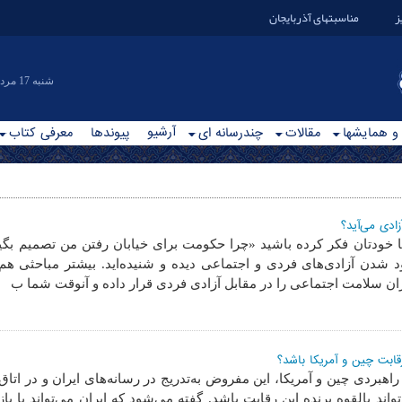
ز
مناسبتهای آذربایجان
|شنبه 17 مرداد 1405
آرشیو
 و همایشها
مقالات
چندرسانه ای
پیوندها
معرفی کتاب
زادی می‌آید؟
با خودتان فکر کرده باشید «چرا حکومت برای خیابان رفتن من تصمیم بگیر
 شدن آزادی‌های فردی و اجتماعی دیده و شنیده‌اید. بیشتر مباحثی ه
ان سلامت اجتماعی را در مقابل آزادی فردی قرار داده و آنوقت شما ب
 رقابت چین و آمریکا باشد؟
اهبردی چین و آمریکا، این مفروض به‌تدریج در رسانه‌های ایران و در ات
ند بالقوه برنده این رقابت باشد. گفته می‌شود که ایران می‌تواند با باز