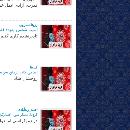
قدرت، آزادی عمل خود 
رزیتاخسروی
آسیب شناسی پدیده فقر 
تادیرنشده کاری کنیم!
کرونا
اسامی کادر درمان سراسر
روحشان شاد
احمد_زیدآبادی
کرونا، دمکراسی، اقتدارگرا
در دموکراسی اما دولت