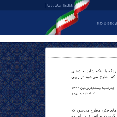
English
تماس با ما
8:45:13
د؟» یا اینکه شاید بحث‌های
م که مطرح می‌شود ترازویی
چهارشنبه بیستم فروردين 1399
تعداد بازدید: 165
اق‌های فکر، مطرح می‌شود که
یگری در میانه رقابت این دو