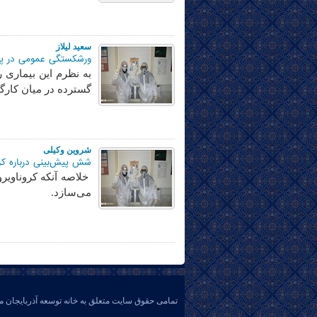
سعید لیلاز
ورشکستگی عمومی در پیش است/احتمال کاهش 20 ت
به نظرم این بیماری
گسترده در میان کارگ
شروین وکیلی
شش پیش‌بینی درباره کرون
خلاصه آنکه کروناویرو
می‌سازد.
تمامی حقوق سایت متعلق به خانه توسعه آذربایجان م