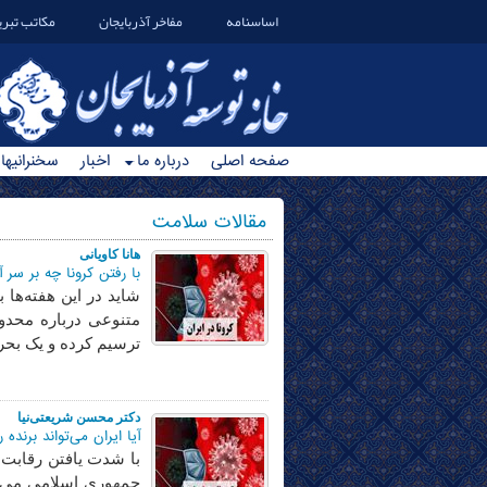
اساسنامه
مفاخر آذربایجان
مکاتب تبری
صفحه اصلی
درباره ما
اخبار
سخنرانیها
مقالات سلامت
هانا کاویانی
با رفتن کرونا چه بر سر آ
شاید در این هفته‌ها 
متنوعی درباره محدود
ترسیم کرده و یک بحر
دکتر محسن شریعتی‌نیا
آیا ایران می‌تواند برنده
با شدت یافتن رقابت ر
جمهوری اسلامی می‌توا