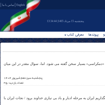
English
تماس با ما
|پنجشنبه 15 مرداد 1405
13:34:44
و
پیوندها
معرفی کتاب
«دمکراسی» بسیار سخن گفته می شود. اما، سوال مقدر در این میان
پنجشنبه سیزدهم شهريور 1404
تعداد بازدید: 35
 ایران به مرحله ادبار و باد بی نیازی خداوند برود / نجات ایران با