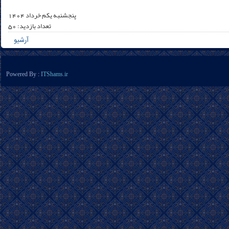
پنجشنبه یکم خرداد 1404
تعداد بازدید: 50
آرشیو
Powered By :
ITShams.ir