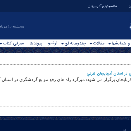
ز
مناسبتهای آذربایجان
|پنجشنبه 15 مرداد 1405
آرشیو
 و همایشها
مقالات
چندرسانه ای
پیوندها
معرفی کتاب
 در استان آذربايجان شرقي
ذربايجان برگزار مي شود: ميزگرد راه هاي رفع موانع گردشگري در استان 
ی باشد .