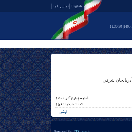
English
تماس با ما
11:36:31
آذربايجان شرقي
شنبه چهارم آذر 1402
تعداد بازدید: 156
آرشیو
Powered By :
ITShams.ir