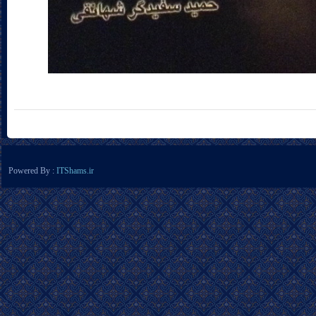
Powered By :
ITShams.ir