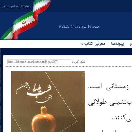
English
تماس با ما
|جمعه 16 مرداد 1405
9:22:23
و
پیوندها
معرفی کتاب
لینک کوتاه
 زمستانی است.
ب‌نشینی طولانی
‌کنند.