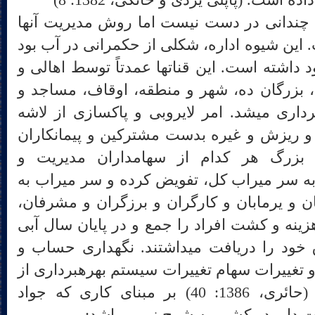
 است. (پاپلی یزدی و خانکی، 1382: 8)
نات‎ها اطلاعات چندانی در دست نیست اما روش مدیریت آنها
ین شیوه اداره، شکلی از حکمرانی در آب بود
که در گذشته در کشور ما وجود داشته است. این قنات‎ها عمدتاً توسط اهالی و
 نظارت و یا هدایت خان‎ها، بزرگان ده، شهر و منطقه، اوقاف، مساجد و
مراکز روستایی، حفر و بهره‌برداری می‎شد. امر لایروبی و پاک‎سازی از لاشه
 و ریزش و غیره بدست مشترکین و پیمانکاران
صورت می‎گرفت. در قنوات بزرگ هر کدام از سهام‎داران مدیریت و
ه‎داری آنها را به سر میراب کل، تفویض کرده و سر میراب به
ان و یرمابان و کارگران و برزگران و مشرفان،
نه و کشت افراد را جمع و در پایان سال آبی
به بهره‎برداران اعلام و حقوق خود را دریافت می‎داشتند. نگهداری حساب و
ثبت و ضبط سهام و نوبت‎بندی‎ها و تغییرات سهام تغییرات سیستم بهره‎برداری از
وظایف حکومتی بوده است. (حائری، 1386: 40) بر مبنای کاری که جواد