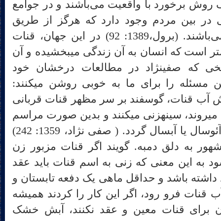
 روش برخورد با واقعیت می‌باشند و در جوامع
تی در بین مردم وجود دارد که هرگز از طریق
حواس و فاهمه قابل درک نمی‌باشند. (برول،1389: 92) در این جهان، قنات
موجودی زنده و خوابیده در بستر است که انسان به آن زندگی می‎بخشیده و آن
را بیدار می‎کند. مصادیق تاریخی که صفی‎نژاد در مطالعات درخشان خود
درباره‎ی قنات انجام داده، این مسئله را برای ما به خوبی روشن می‎کنند:
یش آب قنات، گوسفند بر سر مظهر قنات قربانی
می‏کنند و حتی گروهی به صحرا می‎روند، سینه‎زنی می‎کنند و بدین صورت مراسم
باران‏خواهی به جای می‎آورند تا آئوسال یا آبسال گردد. ( صفی نژاد، 1359: 242)
ور به دلق دمبه. گویند اگر قنات مزبور زن
شته باشد، آبش خشک می‎شود به این معنی که زنی به اسم قنات باید عقد
 داشته باشد و حداقل ماهی یک دفعه تابستان و
 قنات فرو رود، اگر این کار را کردند همیشه
 برای قنات معین و عقد نکنند، آبش خشک