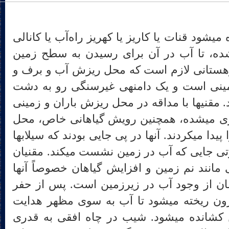
همانگونه که در تصویر بالا دیده می‎شود قنات یا کاریز یا که‎ریز راه‌آب یا کانالی
شده، تا آب در آن برای رسیدن به سطح زمین
کوهستانی لازم است که محل ریزش آب و برف و
انباشت آب در سفرهای زیرزمینی است و یک دامنه‎ی غیرسنگی رو به دشت
که آب را از آن برداشت می‎کنند. مقنی‎ها با مداقه در محل ریزش باران و زمینی
که سیلاب‎های فصلی در آنها جاری می‎شده، همچنین رویش گیاهانی خاص، محل
تغذیه آبخوان‎ها و خود آبخوان‎ها را پیدا می‎کردند. آنها در پی جایی بودند که سیلاب‎ها
از زمین ناپدید می‎شدند به عبارتی جایی که آب در زمین نشست می‎کند. مقنیان
ناسان محلی نشانه‎هایی مانند نم زمین و افزایش گیاهان خصوصاً آنها
رند نشان از وجود آب در زیرزمین است. پس از حفر
دالان، خاک از مسیر دالان بیرون ریخته می‎شود تا آب به سوی مظهر هدایت
گردد. آب آرام به سطح زمین کشانده می‎شود. شیب در چاه افقی به قدری