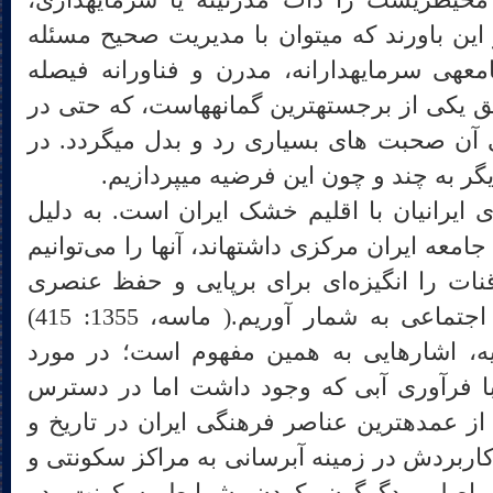
یا بوم‎گرایان رادیکال تخریب محیط‎زیست را ذات مدرنیته یا سرمایه‏داری،
عنوان می‎کنند و برخی دیگر بر این باورند که می‎توان با مدیریت صحیح مسئله
تخریب محیط‎زیست را در جامعه‎ی سرمایه‎دارانه، مدرن و فناورانه فیصله
دارد. بازگشت به روش‎های سابق یکی از برجسته‎ترین گمانه‎هاست، که حتی در
بین انسان‎شناسان نیز درباره‎ی آن صحبت های بسیاری رد و بدل می‎گردد. در
ه چند و چون این فرضیه می‎پردازیم.
سازگاری ایرانیان با اقلیم خشک ایران است. به دلیل
نقشی که قنات‌ها در اقتصاد و جامعه ایران مرکزی داشته‎اند، آنها را می‌توانیم
قنات را انگیزه‌ای برای برپایی و حفظ عنصری
نیرومد در زمینه‌های همیاری اجتماعی به شمار آوریم.( ماسه، 1355: 415)
اصطلاح تمدن‎های آب‎نهاد یا آب‎پایه، اشاره‎ایی به همین مفهوم است؛ در مورد
پایه‎های تمدنی با فرآوری آبی که وجود داشت اما در دسترس
نبوده ممکن گردید. قنات یکی از عمده‎ترین عناصر فرهنگی ایران در تاریخ و
تمدن بشری است. ابداع آن و کاربردش در زمینه آب‎رسانی به مراکز سکونتی و