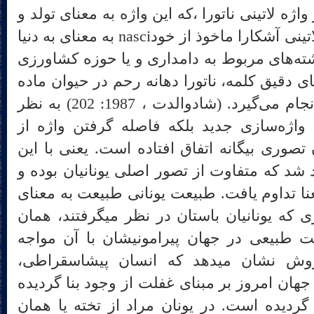
ژه لاتینی ناتورا ،که این واژه به معنای تولد و
به دنیا آمدن است. « آن واژه لاتینی آشکارا ماخوذ از خودnasci به معنای به دنیا
ه‌های مربوط به دامداری و یا حوزه کشاورزی
 دقیق کلمه، ناتورا دهانه رحم در حیوان ماده
است یا محلی که از آن تولد انجام می‌گیرد. (شادوالدت ، 1987: 202) به نظر
وی، در فرایند این ترجمه نه واژه‌سازی جدید بلکه فاصله گرفتن واژه‎ از
تصوری بیگانه اتفاق افتاده است. یعنی با این
شد که متفاوت از تصور اصلی یونانیان بوده و
 تداوم یافت. طبیعت یونانی طبیعت به معنای
علم تجربی نبوده بلکه آن چیزی که یونانیان باستان در نظر می‎گرفتند، همان
ت طبیعی در جهان پیرامونیشان با آن مواجه
می‎شدند. هایدیگر با همین روش نشان می‎دهد که انسان پیشاسقراطی،
هان امروز بر مبنای غفلت از وجود بنا گردیده
 گردیده است. در یونان مراد از تخته یا همان