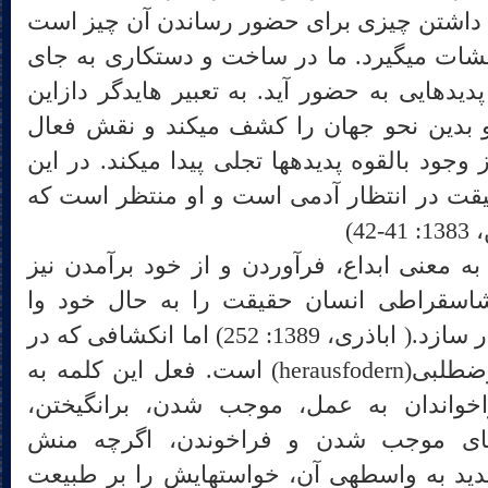
 داشتن چیزی برای حضور رساندن آن چیز است
که خود از علل اربعه ارسطو نشات می‎گیرد. ما در ساخت و دستکاری به جای
علت بودن، اجازه می‎دهیم که پدیده‎ایی به حضور آید. به تعبیر هایدگر دازاین
خود را در امکاناتش می‎فهمد و بدین نحو جهان را کشف می‎کند و نقش فعال
دازاین در پرده برانداختن او از وجود بالقوه پدیده‎ها تجلی پیدا می‎کند. در این
نسان فکر می‎کند حقیقت در انتظار آدمی است و او منتظر است که
4)
 معنی ابداع، فرآوردن و از خود برآمدن نیز
نان پیشاسقراطی انسان حقیقت را به حال خود وا
می‎گذاشت تا خود را بر ما آشکار سازد.( اباذری، 1389: 252) اما انکشافی که در
تکنولوژی جدید رخ می‎دهد تعرض‎طلبی(herausfodern) است. فعل این کلمه به
خواندان به عمل، موجب شدن، برانگیختن،
نای موجب شدن و فراخوندن، اگرچه منش
تعرض‎آمیزی را که تکنولوژی جدید به واسطه‎ی آن، خواست‎هایش را بر طبیعت