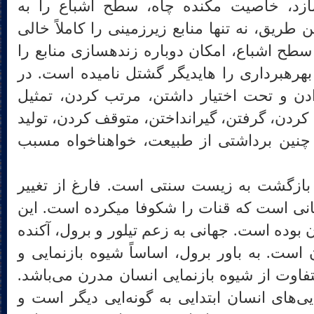
فاده از انرژی خالی می‎سازد، خاصیت مکنده چاه، سطح اشباع را به
طریق، نه تنها منابع زیرزمینی را کاملاً خالی
می‎کند، بلکه با مستحکم کردن سطح اشباع، امکان دوباره زنده‎سازی منابع را
از بین می‎برد. ذات این نحو از بهره‎برداری را هایدیگر گشتل نامیده است. در
دن و تحت اختیار داشتن، مرتب کردن، تمثیل
ردن، گرفتن، گیرانداختن، متوقف کردن، تولید
کردن از طبیعت القا می‎گردد. چنین برداشتی از طبیعت، خواه‎ناخواه مسبب
ان بازگشت به زیست سنتی است. فارغ از تغییر
اکولوژی، مسئله‎ی مهم‎تر، انسانی است که قنات را شکوفا می‎کرده است. این
ه جهان‎پیشا مدرن بوده است. جهانی به زعم تیلور و برول، آکنده
 است. به باور برول، اساساً شیوه بازنمایی و
تفاوت از شیوه بازنمایی انسان مدرن می‌باشد.
یی‌های انسان ابتدایی به گونه‌ایی دیگر است و