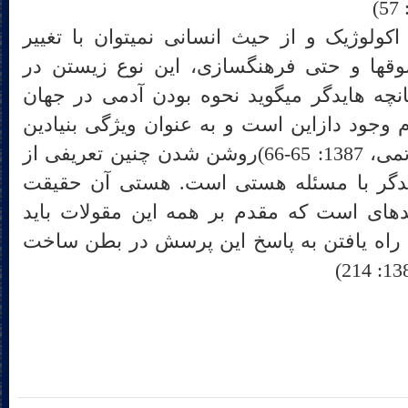
از این جهت فارغ از مباحث اکولوژیک و از حیث انسانی نمی‎توان با تغییر
تحمیلی مناسبات یا ارائه مشوق‎ها و حتی فرهنگ‎سازی، این نوع زیستن در
جهان را دوباره زنده کرد. چنانچه هایدگر می‎گوید نحوه بودن آدمی در جهان
وجود دازاین است و به عنوان ویژگی بنیادین
هرگز از او سلب نمی‎گردد. (خاتمی، 1387: 65-66)روشن شدن چنین تعریفی از
یدگر با مسئله هستی است. هستی آن حقیقت
پنهان و آن اصل فراموش شده‎ای است که مقدم بر همه این مقولات باید
 راه یافتن به پاسخ این پرسش در بطن ساخت