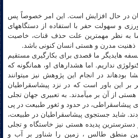
تعداد قنات‎ها همچنان در حال افزایش است. این امر خصوصاً پس
از افزایش شمار چاهای کشاورزی و سهولت حفر با استفاده از دستگاه‎های
جدید متحقق گردیده است، اما به نظر مهم‎ترین علت حذف قنات، خاصیت
 بحث در فلسفه هایدیگر ما قصدی برای بکارگیری مستقیم
ایده‏های او درباره فناوری و تکنولوژی نداریم. اما هشدارهای او، همان‎گونه که
در نظریات اکولوژیستی راهگشا بوده‎اند در انجام این پژوهش نیز می‎توانند
دیگر بر این باور است که در نزد پیشاسقراطیان
حقیقت امر چیزی بود که همه هستی از آن بر می‎آمدند. به تعبیری جهان تجلی
قت بود و از این رو انسان‎های پیشاسقراطی، در حدود و ثغور طبیعت در پی
دند. شاید جستجوی پیشاسقراطیان در طبیعت،
از این جهت بود که طبیعت در دسترس‎ترین پدیده هستی نیز خاستگاه و تجلی
ب می‎آمد با همین منطق طالس ، زمین را شناور بر آب و