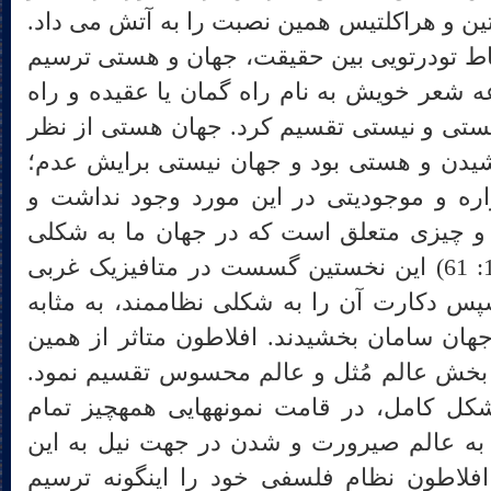
ن و هراکلتیس همین نصبت را به آتش می داد.
تباط تودرتویی بین حقیقت، جهان و هستی ترسیم
 شعر خویش به نام راه گمان یا عقیده و راه
ستی و نیستی تقسیم کرد. جهان هستی از نظر
یشیدن و هستی بود و جهان نیستی برایش عدم؛
اره و موجودیتی در این مورد وجود نداشت و
یا و چیزی متعلق است که در جهان ما به شکلی
عینی وجود دارد.( مصلح، 1391: 61) این نخستین گسست در متافیزیک غربی
است که نخست افلاطون و سپس دکارت آن را به شکلی نظام‎مند، به مثابه
 جهان سامان بخشیدند. افلاطون متاثر از همین
و بخش عالم مُثل و عالم محسوس تقسیم نمود.
در عالم مثل همه چیزی به شکل کامل، در قامت نمونه‎هایی همه‎چیز تمام
به عالم صیرورت و شدن در جهت نیل به این
ید. افلاطون نظام فلسفی خود را اینگونه ترسیم