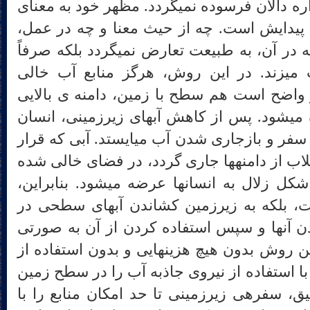
ملایم است که آب گل‎آلود و دیواره دالان فرسوده نمی‎گردد. مظهر خود به معنای
ه‎گاه یا تجلی پیدایش است. چه از حیث معنا و چه در عمل،
ما با روشی سر و کار داریم که در آن، به طبیعت تعارض نمی‎گردد بلکه صرفاً
انسان به شکوفایی آن دست می‎زند. در این روش، هرگز منابع آب خالی
ویر واضح است هم سطح با زمین، دامنه ی بالایی
آبخوان به سطح زمین کشانده می‎شود. پس از کاهش آب‎های زیرزمینی، انسان
در انتظار باران و تغذیه دوباره سفر و بازجاری شدن آب می‎ایستد. آبی که قرار
است پس از باران به شکل سیلاب از دامنه‎ها جاری گردد، در فضای خالی شده
قنات آرام گشته و سپس به شکل زلال به انسان‎ها عرضه می‎شود. بنابراین،
استخراج منابع زیرزمینی نیست، بلکه به زیرزمین کشاندن آب‎های سطحی در
ن آنها و سپس استفاده کردن از آن به صورتی
زلال و آرام است. انسان در این روش بدون هیچ هزینه‎ایی و بدون استفاده از
با استفاده از نیروی جاذبه آب را در سطح زمین
جاری می‎سازد. اما در چاه عمیق، سفره‎ی زیرزمینی تا حد امکان منابع را با