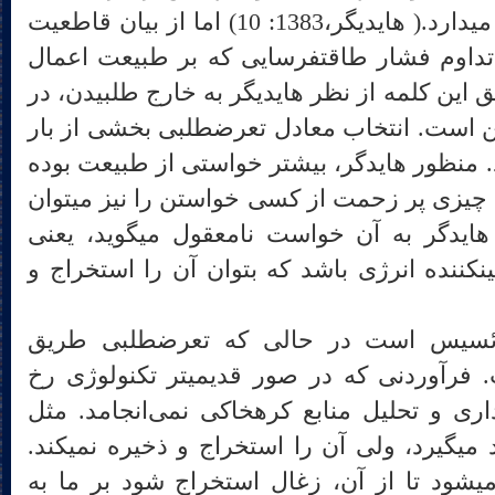
تحمیل می‎کند، در خود محفوظ می‎دارد.( هایدیگر،1383: 10) اما از بیان قاطعیت
فروکاهنده این خواست و نیز تداوم فشار طاقت‎فرسایی که بر طبیعت اعمال
یق این کلمه از نظر هایدیگر به خارج طلبیدن، در
اینجا و آشکارا قاطعانه خواستن است. انتخاب معادل تعرض‎طلبی بخشی از بار
 کلمه را از دست می‎دهد. منظور هایدگر، بیشتر خواستی از طبیعت بوده
که مشکل و طاقت فرساست. چیزی پر زحمت از کسی خواستن را نیز می‎توان
در این دایره معنایی جا داد. هایدگر به آن خواست نامعقول می‎گوید، یعنی
خواستی که طبیعت صرفاً تامین‎کننده انرژی باشد که بتوان آن را استخراج و
فرآوردن، طریق انکشاف پوئسیس است در حالی که تعرض‎طلبی طریق
انکشاف تکنولوژی جدید است. فرآوردنی که در صور قدیمی‎تر تکنولوژی رخ
می‎داده است(تخنه) به بهره‌برداری و تحلیل منابع کره‎خاکی نمی‌انجامد. مثل
آسیب بادی که انرژی را از باد می‎گیرد، ولی آن را استخراج و ذخیره نمی‎کند.
ولی زمینی که به آن تعرض می‎شود تا از آن، زغال استخراج شود بر ما به