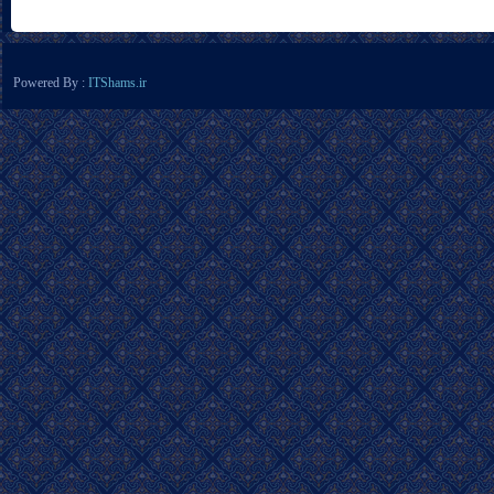
Powered By :
ITShams.ir