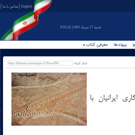
English
تماس با ما
|شنبه 17 مرداد 1405
9:02:43
و
پیوندها
معرفی کتاب
لینک کوتاه
ازگاری ایرانیان با