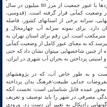
مکعب است و بر اساس برآوردها با عبور جمعیت از مرز 80 میلیون در سال
1395، در سطح ملی کشور در وضعیت کم‎آبی قرار گرفته است. (قدوسی،
داوری، 1395) در سطح منطقه‎ایی، سرانه برخی از استان‎های کشور، فاصله
دی با آستانه‎ی بحران دارد. برای نمونه سرانه آب چهارمحال و
ختیاری4104 و کردستان 3000 مترمکعب است. این رقم برای استان تهران به
127 مترمکعب در سال 1390 می‎رسد که به معنای عبور کامل از وضعیت کم‎آبی
مطلق است. بنابراین با استفاده از چنین شاخص‎هایی می‎توان نشان داد که حتی
و امنیتی پرداختن به بحران آب شهری در ایران،
.
در رابطه با شهر و محیط‎زیست و به طور خاص آب، که در پژوهش‎های
فروضات جدایی طبیعت/فرهنگ بدان پرداخته
نسان‎شناسی سه محور عمده قابل شناسایی است: نخست آنکه
گی مصرفی در شهر را باید توصیف و تعریف
نه‏ایی رادیکال به تغییر آن دست زد. ورودی