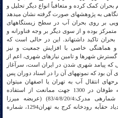
بحران کمک کرده و متعاقباً انواع دیگر تحلیل و
فهم مسئله را به محاق می‏برد. نگاهی به پژوهش‎های صورت گرفته نشان می‎دهد
که اغلب این تحقیقات، از سویی بر روی بحران آب در سطح زیستگاه‎های
تمرکز بوده و از سوی دیگر بر وجه فناورانه و
طبیعی و نه فرهنگی/ انسانی بحران تاکید داشته‎اند. این در حالی است که
 و هماهنگی خاصی با افزایش جمعیت و نیز
د. گسترش شهرها و تامین نیازهای شهری، اعم از
 که پیامد شهری شدن در ایران است، سرآغاز
طرح‏های انتقال آب و پسآمدهای آن بود که نمونه‎های آن را در اسناد دوران پس
از مشروطه درمورد لزوم طرح‎های انتقال آب به تهران یا اصفهان می‎توان
ملاحظه نمود. (مقاله روزنامه طوفان در 1300 جهت ممانعت از استفاده
کشاورزی رودخانه جاجرود، شماره‎ی مدرک:83/4/8/20/4) (عریضه میرزا
مهدی‌خان مقدالملک جهت ازدیاد حق‎آبه رودخانه کرج به تهران1294، شماره