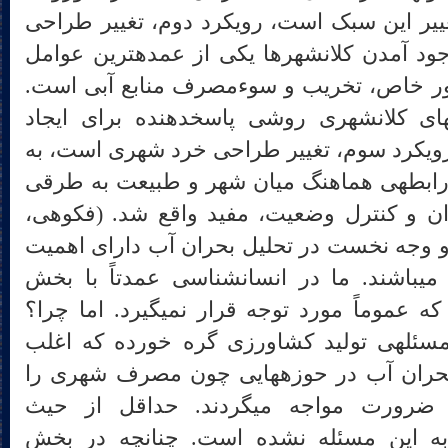
اه برای تغییر این سبک است، رویکرد دوم، تغییر طراحی
کلان‎شهری است، چرا که به وجود آمدن کلان‎شهرها یکی از عمده‎ترین عوامل
ست و به طور خاص، تخریب و سوءمصرف منابع آبی است.
یجاد تغییر در بافتار و پهنه‎های کلان‏شهری روشی پاسخ‏دهنده برای ایجاد
رویکرد سوم، تغییر طراحی خرد شهری است، به
این معنا که با به وجود آوردن رابطه‎ی هماهنگ میان شهر و طبیعت به طرقی
ان و کنترل وضعیت، مفید واقع شد. (فکوهی،
ت که دو وجه نخست در تحلیل بحران آب دارای اهمیت
بیشتری نسبت به بخش آخر می‎باشند. ما در انسان‎شناسی عمدتاً با بخش
تقاضای آب سر و کار داریم، که عموماً مورد توجه قرار نمی‎گیرد. اما چرا؟
بحران آب در ایران چنان با مسئله‎ی تولید کشاورزی گره خورده که اغلب
پژوهشگرانی که قصد تحلیل بحران آب در حوزه‎هایی چون مصرف شهری را
 ضرورت مواجه می‏گردند. حداقل از حیث
دی به این مسئله نشده است. چنانچه در بخش