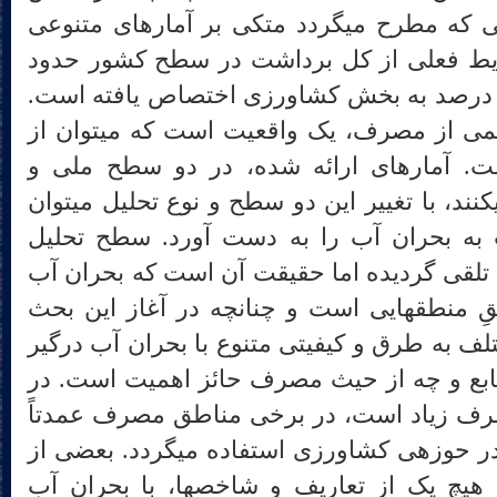
ضرورت عنوان گردید استدلالی که مطرح می‎گردد متکی بر آمارهای متنوعی
یط فعلی از کل برداشت در سطح کشور حدود
8 میلیارد متر مکعب یعنی 94 درصد به بخش کشاورزی اختصاص یافته است.
(غزالی، 1390: 108). چنین حجمی از مصرف، یک واقعیت است که می‎توان از
ت. آمارهای ارائه شده، در دو سطح ملی و
تولیدی بحران آب را تشریح می‎کنند، با تغییر این دو سطح و نوع تحلیل می‎توان
داخت به بحران آب را به دست آورد. سطح تحلیل
 تلقی گردیده اما حقیقت آن است که بحران آب
در درجه‎ی نخست دارای منطقِ منطقه‎ایی است و چنانچه در آغاز این بحث
لف به طرق و کیفیتی متنوع با بحران آب درگیر
نابع و چه از حیث مصرف حائز اهمیت است. در
ف زیاد است، در برخی مناطق مصرف عمدتاً
شهری و در جای دیگر آب کلاً در حوزه‎ی کشاورزی استفاده می‎گردد. بعضی از
نقاط ایران، اساساً بر اساس هیچ یک از تعاریف و شاخص‎ها، با بحران آب