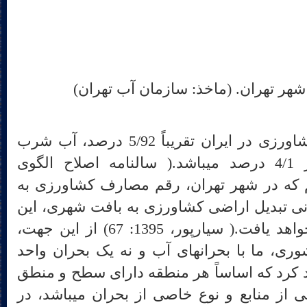
با این وجود که مصرف آب کشاورزی در ایران تقریباً 5/92 درصد، آب شرب
1/6 درصد و آب صنعتی در 4/1 درصد می‎باشد.( سالنامه اصلاح الگوی
13، ج2: 298) می‎بینیم که در شهر تهران، رقم مصارف کشاورزی به
 روند کنونی تبدیل اراضی کشاورزی به بافت شهری، این
رقم بیش از این نیز کاهش خواهد یافت.( سیارپور، 1395: 67) از این جهت،
می‎توان ادعا کرد که در هر کشوری، ما با بحران‎های آب و نه یک بحران واحد
ه تاکید کرد که اساساً هر منطقه دارای سطح و منطق
خاصی از مصرف، سطح معینی از منابع و نوع خاصی از بحران می‎باشد، در