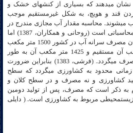
پای آب نشان می‏دهند که بسیاری از کنش‏های خشک و
، مانند خوردن قند و هویچ، به شکل غیرمستقیم موجب
مصرف حجم بسیار بالایی از آب می‎شوند. محاسبه مقدار آب مجازی مندرج در
مواد مصرفی امری پیچیده و محاسباتی است (روحانی و همکاران، 1387) اما
می‏توان اینگونه برآورد کرد میزان مصرف سرانه آب در کشور 1500 متر مکعب
در سال است که 75 متر مکعب آن مستقیم و 1425 متر مکعب آن به طور
غیرمستقیم برای تولید غذا مصرف می‎گردد. (فرشی، 1383) بنابراین ضرورت
پرداخت به بحران آب صرفاً زمانی محدود به کشاورزی می‎گردد که سطح
لید کشاورزی و نه مصرف و در سطح کلان و
شد. لازم به ذکر است که مصرف، پس از تولید دومین
عامل موثر در تخریب مسائل زیست‎محیطی مربوط به کشاورزی است. ( دایلی