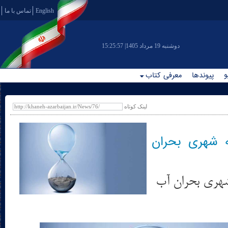
English
تماس با ما
|دوشنبه 19 مرداد 1405
15:25:58
و
پیوندها
معرفی کتاب
لینک کوتاه
وجه شهری بحران