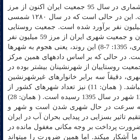
بر اساس آخرین داده‎های سرشماری در سال 95 جمعیت ایران اکنون از مرز
80 میلیون نفر عبور کرده است. این در حالی است که در سال ۱۲۸۰ شمسی
جمعیت کشور حدود 5/7 میلیون نفر برآورد شده است. جمعیت روستایی
ایران اکنون حدود بیست میلیون و جمعیت شهری ایران از مرز 59 میلیون نفر
عبور کرده است.( سالنامه آماری، 1395: 7-8) این روند، یعنی هجوم به شهرها
. در حالی که بر اساس داده‏های همین مرکز
انوار و جمعیت روستاییان از شهرنشینان بیشتر بوده در
رهای شهری، دقیقاً سه برابر خانوارهای غیرشهرنشین
اعم از روستاییان و عشایر می‎باشد. ( همان: 11) نیز تعداد شهرهای کشور از
201 شهر در سال 1335 به 1245 شهر در سال 1395 رسیده است. ( همان: 28)
 جهت به سرعت در حال شهری شدن است و شهر و
قیم تاثیر بسزایی در پیدایی بحران آب در ایران
است. کلیه این داده‎ها، ضرورت پرداخت بر وجه مکانی مغفول مانده در
پژوهش‎های زیست‎محیطی را بر ما آشکار می‎کند. اما همین ضرورت را می‎تواند