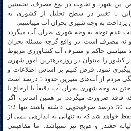
بی مطلق خاص این شهر، و تفاوت در نوع مصرف، نخستین
ی‎باشند. بنابراین با تغییر در سطح تحلیل از کشوری به
اما یک نوع دیگر تحلیل که موجب عدم توجه به وجه شهری بحران آب می‎گردد
 به مرحله‎ی تولید و نه مصرف است. در واقع گرچه مسئله بحران
اد سیاسی حاکم و مصرف آب کشاورزی مربوط
می‎گردد اما رد پای بحران آب در کشور را می‎توان در روزمره‎ترین امور شهری
 پیگیری نمود. فرض کنیم بر اساس اطلاعات و
آمارها از این جهت مصرف خانگی مردم از آب‌های شیرین حدود 5 درصد است
ی می‎نماید. پرداختن به وجه شهری بحران آب دقیقاً با ارجاع با
ه فاقد ضرورت می‏گردد. بر همین اساس، اگر
مردم کل کشور در مصرف آب 50 درصد صرفه‎جویی داشته باشند تنها 5/2
کشور حفظ خواهد شد که به تنهایی به اندازه‏ی نیمی از
نه چغندر و هویچ نیز نمی‏باشد. اما مفاهیمی