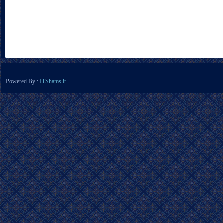
Powered By :
ITShams.ir