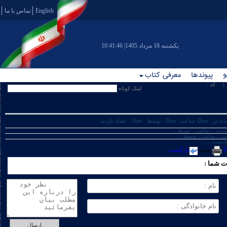
English
تماس با ما
|يکشنبه 18 مرداد 1405
10:41:46
و
پیوندها
معرفی کتاب
 کد :
لینک کوتاه
ده
در
Date
ساعت
Date
توسط
Date
تعداد بازدید
ده
در
....
ساعت
....
توسط
....
در ....
ساعت ....
توسط ....
ع دهنده
....
چاپ
بازگشت
 شما :