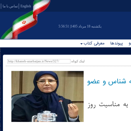
English
تماس با ما
|يکشنبه 18 مرداد 1405
5:56:51
و
پیوندها
معرفی کتاب
لینک کوتاه
عه شناس و عضو
 به مناسبت روز