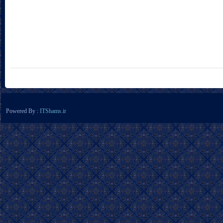
Powered By :
ITShams.ir