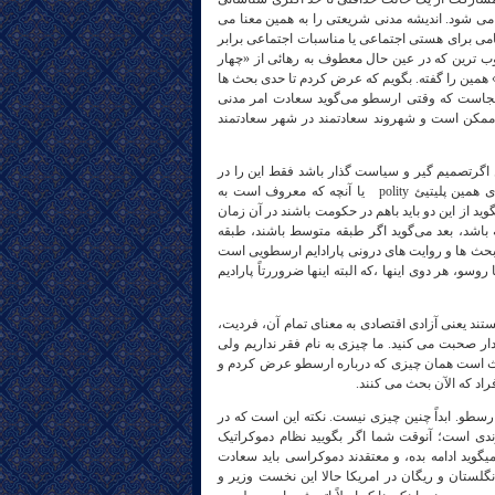
anarchis) یا حکمرانی شورائی محقق می شود. اندیشه مدنی شریعتی را به همین معنا می
 نامی برای هستی اجتماعی یا مناسبات اجتماعی برابر
وب ترین که در عین حال معطوف به رهائی از «چهار
 همین را گفته. بگویم که عرض کردم تا حدی بحث ها
نجاست که وقتی ارسطو می‌گوید سعادت امر مدنی
 ممکن است و شهروند سعادتمند در شهر سعادتمند
اگرتصمیم گیر و سیاست گذار باشد فقط این را در
نظر دارد و نه به دنبال تولید ثروت است و نه سعادت عمومی را در نظر خواهد داشت برای همین پلیتیئ polity یا آنچه که معروف است به
مهوری، جمهوری ارسطو، اول می‌ گوید این دو باهم باید باشند، شهروندان هستند دیگر و می‎گوید از این دو باید باهم در حکومت باشند در آن زمان
 باشد، بعد می‌گوید اگر طبقه متوسط باشند، طبقه
حث‌ ها و روایت های درونی پارادایم ارسطویی است
، هر دوی اینها ،که البته اینها ضروررتاً پارادیم
تند یعنی آزادی اقتصادی به معنای تمام آن، فردیت،
رت در باره فقر چیست ؟ گفت من نمی‎دانم راجع به چی دار صحبت می‌ کنید. ما چیزی به نام فقر نداریم ولی
ن بحث است همان چیزی که درباره ارسطو عرض کردم و
اد که الآن بحث می‌ کنند.
رسطو. ابداً چنین چیزی نیست. نکته این است که در
دی است؛ آنوقت شما اگر بگویید نظام دموکراتیک
یگوید ادامه بده، و معتقدند دموکراسی باید سعادت
انگلستان و ریگان در امریکا حالا این نخست وزیر و