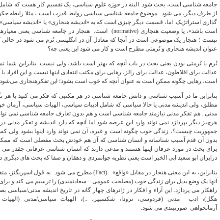
جامعه شناسی است، بحث شود. البته در حوزه علوم سیاسی، یک تقسیم کار هست که شامل
از طرف دیگر، می شود. موضوع جامعه شناسی سیاسی روابط قدرت است ، مثلا رابطه حک
گذاری استراتژیک. اما، قسمت دیگر چیزی است که به «اندیشه هنجاری» یا «اندیشه سیاسی
است باشد»، یا وضعیت هنجاری (normative) است. هنجار در جامعه
نیست ؛ هنجار یک موضوعی است در آنجا که معادل آن در انگلیسی نُرم می‌ شود در حالی که ا
عنوان اندیشه هنجاری و نُرمتی مطرح است و کار می شود این یعنی چه؟
نُرم یا نُرمتی بودن یعنی بحث در باب آنچه که بهتر است باشد، ولی نیست. بنابراین شما نمی
عدالت برای افلاطون، عدالت برای رالز، رهایی برای مکتب انتقادی اینها نیست و این افراد ب
است، رهایی چگونه ممکن است به عنوان آنچه که خوب است بشود؛ این تفکرهنجاری می‌شود.
بنابراین ما در آسیب شناسی و دانش جامعه شناسی در هر مکتبی که فکر می‌ کنید یا هر نگاهی
مطلق، ولی اندیشه مدنی یا حالا سیاسی که شامل ادبیات سیاسی، الهیات سیاسی، آرمان خوا
مدنی . هم تفکر مدنی نیازمند جامعه شناسی است و هم بدون تعارف جامعه شناسی نمی تواند
هرچیز دیگر بپردازد نمی‌ تواند وارد این عرصه شود اما آنچه که دارد اندیشه و تفکر مدن
جمهوریت چیست؟، زندگی خوب چگونه است و غیره، آن نمی‌ تواند وارد اینها بشود ولی کسی 
بدون آن قدم آسیب شناسانه و انسان شناسی که آن هم خودش بحث مفصلی است که ممکن است
برای بحث در مورد عرفان اینها هستند و مدعی دارند که انسان شناسی عرفانی چقدر می‌ توا
درایران ابو سعید ابی الخیر است یعنی نظریه جوانمردی و دهقان و صفا که بحث‌ های دیگری دا
بنابراین، به این معنی هنجار در مقابل «واقع» (Fact) مطرح م
آنها یک وضع بدیل برای زندگی خوب (مصلحت عمومی – سعادتمندی) را ترسیم می کند و برای ح
راهکار می پردازد. این آراء و افکار در ژانرهای چهار گانه در تاریخ اندیشه مدنی/سیاسی 
هگل)، ادب مدنی (فردوسی، نرودا، شکسپیر، ..)، الهیات سیاسی/مدنی (الهیات 
آرمانخواهی صورتبندی می شود.