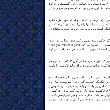
و لازمه دستیابی به حقایق را این گسست و حرکت
های افلاطون نظری بود؛ اما ارسطو موضوع را به این
موس برای ارسطو کسانی بودند که هیچ چیزی ندارند
ان اریستوکراتها را می‌گذارد و این گروه کسانی
فرهنگی است ولی نه به دنبال ثروت است نه محتاج نان
اگر حاکم باشند تضمین کنند چون مبنا ثروت است.
دوستان می‌ دانند که نیکسون که رئیس جمهور امریکا بود حالا نوع خیلی تند تر آن ترامپ هست . نیکسون می‌گفتGood government is good
م، حتی کانت فیلسوف لیبرالیسم هم به صراحت می‌گوید
دانیم که طبق قانون اساسی آمریکا اکثریت قانون می
حداکثری صاحبان ثروت برای نباید حکومت را داشته
امر سیاسی، یکی اینکه دانش زندگی خوب که علم
این چگونگی تصمیم‌ گیری‌ های سرنوشت ساز و یا
ا که امروزی باشند و یا قدیم فرقی ندارد. دموس یا
ا ی حاکمیت مردم ولی تا می‌گویی مردم چه کسانی
دموکراسی باشد قائل هستند و غیر لیبرالیسم یک معنا
سیاست می شود نحوه تصمیم گیری برای عرصه عمومی