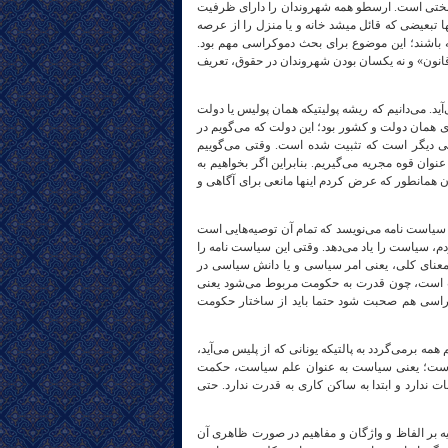
شبختی است. ارسطو همه شهروندان را دارای ظرفیت
لازم برای ورود به عرصه تصمیم در حوزه عرصه عمومی که همان جامعه است می‎دانست؛ تنها تبعیضی که قائل می‎شد خانه و یا منزل را از عرصه
ه باشند؛ این موضوع برای بحث دموکراسی مهم بود.
نون» و نه یکسان بودن شهروندان در حقوق، تعریف
ت در فارسی بعنوان معادل پولیتیکز – politics و واژه یونانی پولتیکه (politike) می‌آید. می‌دانیم که ریشه پولیتیکه همان پولیس یا دولت
ی همان دولت و کشور بود؛ این دولت که می‌گویم در
ی دیگر است که تثبیت شده است. وقتی می‌گوییم
ان قوه مجریه می‌گیریم. بنابراین اگر بخواهیم به
 همانطور که عرض کردم اینها مانعی برای آگاهی و
سیاست نامه می‌نویسد که تمام آن توصیه‌هایی است
م، سیاست را یاد می‌دهد. وقتی این سیاست نامه را
 معنای کلی، یعنی امر سیاسی و یا دانش سیاسی در
ت است، چون قدرت به حکومت مربوط می‌شود یعنی
کراسی هم صحبت شود حتما باید از ساختار حکومت
برمی‌گردد به پالتیکه یونانی که از پلیس می‌آید،
نی است؛ یعنی سیاست به عنوان علم سیاست، حکمت
 ندارد و ابتدا به ساکن کاری به قدرت ندارد. حتی
 است که تا می‎ توانیم از صورت‎ گرایی، یعنی با تکیه بر الفاظ و واژگان و مفاهیم در صورت ظاهری آن