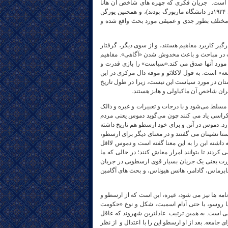
ه است. جریان فکری که چهره های شاخص آن هانا
آرنت و هانس. گ. گادامر (که هر دو شاگردان سمینار « اخلاق نیکوماخوس هایدگر در سال ۱۹۲۴در دانشگاه ماربورگ بودند)، و همچنین یورگن
مختلف بطور جدی و عمیقی مورد بحث واقع شده و
ر کاربرد مفاهیم هستند، و از سوی دیگر، گرفتار
 در مباحث و باعث مخدوش شدن «آگاهی». مفاهیم
ورد آنها صدق می کند.«سیاست» را بازی قدرت و
 است. به قول لاکلائو و موفه دال مرکزی در این
ان در مورد سیاست این نیست، زیرا در طول تاریخ
ران شاخص آن ماکیاولی و هابز هستند.
مسلط می‌شود و با درجات و تعبیرات و غیره و ذالک
راسی یاد می‌ کنند چون می‌گوید دموس یعنی مردم
ارد. دموس در آتن و برای خود ارسطو هم تاریخ داشته
تا نشینان می‌ گفتند و در معنای دیگر برای ارسطو،
 داشته این را به این معنا گفته است و دموس لااقل
ی‌ کردند تا بتوانند امرار معاش کنند؛ در حالی که ما
رت یعنی یک جریان بسیار قوی ارسطویی در جریان
 هابرماس، گادامر، هانس هیوناس، و بحث‌ های آگامبن
امه ها نیز می شود، غیره، این است که از ارسطو و
 یا روسو، یا حتی آدام اسمیت، شکل و نوع «حکومت
 است. به همین ترتیب عادلترین شهروند که عاقل
عه. بعد از او ارسطو این را با اعتدال و از نظر