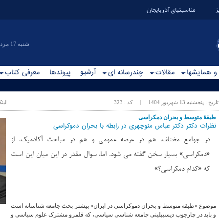
ز
مناسبتهای آذربایجان
|شنبه 17 مرداد 1405
آرشیو
 و همایشها
مقالات
چندرسانه ای
پیوندها
معرفی کتاب
تاریخ :
پنجشنبه 13 شهريور 1404
| کد :
323
لین
طبقهٔ متوسط و بحران دمکراسی
نظرات دکتر دکتر عباس منوچهری در رابطه با بحران دموکراسی
در جوامع مختلف، هم در عرصه عمومی و هم در مباحث آکادمیک، از
«دمکراسی» بسیار سخن گفته می شود. اما، سوال مقدر در این میان این است
که «کدام دمکراسی؟»
موضوع «طبقه متوسط و بحران دموکراسی در ایران» بیشتر بحث جامعه شناسانه است
و باید در چارچوب دیسیپلینی جامعه شناسی سیاسی، که قلمرو مشترک علوم سیاسی و