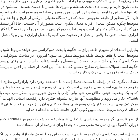
مدنی تاریخ دارند و
(solipsist) از این مفاهیم استفاده کرد. این در مورد مفهوم «طبقه» هم به مراتب صادق 
دارد. اگر منظور از طبقه مفهومی است که در دستگاه تحلیلی مارکس از تاریخ و جامعه و آ
متوسط چگونه ممکن است؟ اگر به معنای دیگری است منظور از آن چیست. حالا اگر دستگاه
می‌ کند این دستگاه متفاوتی است و وبر نظریه دموکراسی خاص خود را دارد نخبه گرا تکن
ابزاری است . حتی ما وقتی از عقل هم صحبت می‌ کنیم یک عقل ابزاری داریم و یک عقل ار
است.
بنابراین استفاده از مفهوم طبقه برای ما چگونه با بحث دموکراسی می‌ خواهد مربوط شود
متوسط است یا فقط توسط طبقه متوسط ممکن می‌شود؟ امروزه در مباحث دموکراسی این
دموکراسی کاملاً در حاشیه است و بحث آن مفصل و جامعه شناسانه است؛ ولی وقتی پرسیده 
چگونه است سؤالات بسیاری مطرح می‎شود که باید به آن پرداخت. از جمل
در یک شبکه مفهومی قابل درک و کاربرد است.
مشکل دیگری که در رابطه با نسبت «دمکراسی» با «طبقه» وجود دارد پارادوکس نظری است
مفهوم «هنجاری» است، یعنی مفهومی است که برای یک وضع بدیل بهتر بجای وضع نامطلوب مو
که به یک وضعیت عینی اطلاق می شود ولی آزادی یا حقوق شهروندی یا دمکراسی جهت پاس
باشد؟» بکار می روند و مطلوبیت آنها نیاز به پشتوانه فکری دارد (فلسفه ادبیات، الهیات، 
دمکراتیک بودن است به عنوان یک وضع عینی مطالعه کنیم و آن را از جهت واقعیت عینی تا ج
«نظام قدرت» مرتبط است تبیین کنیم، کاری جامعه شناسانه انجام داده ایم.
از نظر تاریخی 
دوران کلاسیک یونان «مردم» معنی نمی داد. بعدها برای «مردم» از آن استفاده شد.
در حال حاضر دمکراسی یک «مفهوم طیفی» است. به این معنا که یک مابه ازاء واحد ندارد. 
آوریم این دال همان «مشارکت» است. انواع دمکراسی را می توان بر اساس شکل و نحوه م