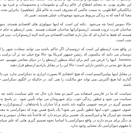
این نظری بودن، به معنای انقطاع از عالم زندگی و ملموسات و محسوسات و غیره بود 
دیالکتیکی افلاطونی، به سمت عالمی که معروف است به عالم مُثُل (مفاهیم)؛ بنابراین بحث 
معنا که آنچه که به زندگی مربوط می‌شود موضوعات عملی هستند، تغییر داد.
حالا دموس اینجا چه می‌شود . نکته این است که اینها تیپولوژی‌ های اقتصادی هستند، د
صاحبان قدرت ثروت هستند، اریستوکراتها صاحبان فضیلت هستند . یعنی ارسطو به جای حکیم
هستند که فقط به اندازه‌ ای که نیاز دارند فعالیت اقتصادی می‌کنند البته اریستوکرات، تیپ 
شب است .
در واقع بحث ارسطو این است که ثروتمندان اگر حاکم باشند می‌ توانند سعادت شهر را 
business.. اینها را عرض می‌ کنم برای اینکه منظور ارسطو را در دنیای معاصر بفهمی
شرط حق مدنی در داشتن دارایی است؛ حالا این را در مقابل پارادیم ارسطو قرار دهید.
در مقابل اینها نولیبرالیسم است که هیچ اعتقادی الا بصورت ابزاری به دمکراسی ندارد. می 
گذارند اما هیچ اکثریتی نمی تواند حق مالکیت را نفی کند. در حالیکه در الگوی دمکراسی 
باشند.
سیاست که ما در فارسی استفاده می‌ کنیم دو معنا دارد حال چه علم سیاست باشد چه 
سیاست می‌ شود و چطور زندگی خوب برای شهروندان می‌ تواند تأمین شود . در پاسخ به 
تصمیم‌ گیری در عرصه عمومی چگونه باید باشند و آیا جباران یا پادشاهان ، آریستوکرارت ه
عموم، جمهور، خوب اینها چطور تأمین می شود؟ یک پاسخ همین بوده که دموکراسی به معن
هستند نئو لیبرال ها و لیبرالیسم یک تفسیر برای مردم دارد که قاعدتاً باید معادل دموس و 
ی دیگر برای مردم دارند در واقع دموکراسی یا اساسا نحوه تصمیم‌ گیری‌ هایی که علم 
با مفهوم دموکراسی تک معنایی وجود ندارد.