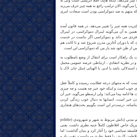
سِر می‌دهد، اینکه هایِک اصلاً اتریشی است ولی به
 عین همین را می‌گوید، الان ترامپ راجع به همه چیز حرف می‌زند
یم که متهم به ضد دموکراسی بودن است سعادت امری
ریت همه چیز را تغییر می‌دهد، در همه قانون آمده
است و برای همین به آن می‌گویند لیبرال دموکراسی، در لیبرال
فردی می‌ داند و دموکراسی اگر بناست در خدمت
د که با دوران آغازین مدرن شروع شد و تا کانت هم
هرکس از ظن خود شد یار من که دموکراسی این است.
یک راهکار است برای انتقال از وضع نامطلوب به
و در نظریه انتقادی – ارتباطی عرصه عمومی محمل
تدلالی باشد یا ادبی یا الهیاتی (مثل جان لاک یا
 که به منتهای درجه عقلانیت رسیده و کاملاً عقل
یزی خوب است و اینکه خود خیر چه هست و چه چیزی
 ادامه پیدا می‌کند؛ ولی ارسطو می‌گوید، خیر آن
دن خیر است، انسانها به دنبال خوب زندگی کردن
ناسانه، درست‌تر این است بگوییم بحث‌های هنجاری
دموکراسی دریونان قدیم مطرح شده و بحث شده ، همان جاهم به عنوان نقطه آغازین علم مدنی (دانش مربوط به شهر و شهروندی (politike
افیزیک خاص افلاطون کاملاً جنبه نظری داشت. یعنی
سفه سیاسی خود را آغاز کرد و بنیان گذاشت؛ اما
فلاطون کارش را فقط نظری می‌دانست، تغییر داد و