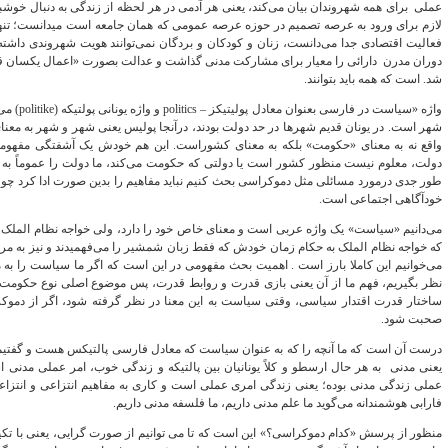
عملی برای همه شهروندان بیان می‌کند، یعنی هر آدمی در هر لحظه از زندگی به دنبال خو
فعالیت اقتصادی جدا می‌دانست، زنان و کودکان و بردگان نمی‌توانند هویت شهروندی داشت
دوران مدرن دارائی را معیار برای مشارکت مدنی گذاشت و عدالت بصورت «اعمال یکسان قا
شد. است که همه باید بتوانند.
واژه «سیاس
شهر است. در یونان قدیم شهرها در حد دولت بودند، درآنجا پولیس یعنی شهر و شهر به معنا
واقع نه به معنای «حکومت» بلکه به معنای کشوراست. این هم خودش یک آشفتگی مفهوم
دولت، معلوم نیست منظور کشور است یا دولتی که حکومت می‌کند، ما دولت را عموماً به عنو
طور جدی درمورد مسائلی مثل دموکراسی بحث کنیم نباید مفاهیم را بدین صورت ادا کرد چون
خودآگاهی اجتماعی است.
می‌دانیم «سیاست» یک واژه عربی است و معنای خاص خود را دارد، ولی خواجه نظام الملک 
که خواجه نظام الملک به حکام زمان خودش که فقط زبان شمشیر را می‌فهمیدند و نیز به مرد
می‌خوانیم این کاملا بارز است . اهمیت بحث مفهومی در این است که اگر ما سیاست را به
نظر بگیریم، فهم ما از آن یعنی بازی قدرت و روابط قدرت، پس موضوع اصلی نوع حکوم
ساختار قدرت اقتدار سیاسی، وقتی سیاست به این معنا در نظر گرفته شود، اگر از دمو
صحبت شود.
درست آن است که ما آنچه را که به عنوان سیاست که معادل فارسی پالتیکس هست و گفتیم همه 
یعنی مدنی به هر حال ارسطو و کلاً یونانیان بین پالتیکه و زندگی خوب، امر عملی مد
عملی زندگی مدنی بوده؛ یعنی زندگی امری عملی است و کاری به مفاهیم انتزاعی و انتزاعات
فارابی هوشمندانه می‌گوید ما علم مدنی داریم، ما فلسفه مدنی داریم.
منظور از پرسش «کدام دموکراسی؟» این