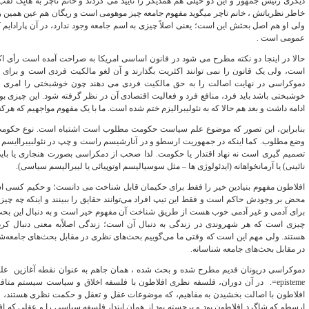
دیگری رئیس جمهور و این دو خیلی هم همدیگر را تأیید می‌ کردند و خانم تاچر به هایِک لقب 
خاطر نظریاتش ، خانم تاچر می‎گوید مفهوم جامعه چیز موهومی است و ریگان هم
ولی او هم اصل بحثش این است؛ یعنی اصلاً چیزی به اسم جامعه وجود ندارد، در آن پارادا
عمومی است .
حالا در اینجا دو نکته مطرح می‌ شود در قانون اساسی امریکا به صراحت آمده است رأی اکث
است، ولی یک قانون را نمی‎ توانند اکثریت بگذارند و آن لغو مالکیت فردی 
دموکراسی در نهایت اصالت را به حق مالکیت فردی می‌ دهند چون خوشبختی را امری 
خوشبختی باشد باید فرد، منافع فرد و فعالیت اقتصادی آن در نظر گرفته شود. این چیزی بو
ادامه داشت و بعد هم حالا که به نئولیبرالیزم ختم شده است. ما با یک مفهوم مواجهیم که 
بنابراین، این تصور که موضوع علم سیاست حکومت مطلوب است اشتباه است. نوع حکومت 
وضع مطلوب. کما اینکه در جمهوریت ارسطو و در آنارشیسم راست و چپ در نئولبیبراایسم 
تصمیم گیری است نه نهاد اقتدار یا حکومت. لذا صحب از دمکراسی بصورت هنجاری یا باید اس
نائینی) یا آرمانخواهانه (ایدئولوژی ها – مثل سوسیالیسم اوتوپیائی یا لیبرالیسم سیاسی).
افلاطون مفهوم بنیادین خیر را فقط برای حکیمان قابل شناخت می دانست؛ و حکیم کسی است
محض بر وجودش حاکم است و فقط این تیپ افراد می‌توانند حقایق را ببینند و اینکه چه چ
برای آدمی و غیر آدمی خوب هست از طریق شناخت آن مفهوم خیر است و به دنبال این بحث ها
چیزی است که هر شهروندی در زندگی به دنبال آن است؛ زندگی اصلاًبه معنی دنبال کر
هستند. ولی مهم این است که وقتی ما می‌گوییم بحث‌های نظری در مقابل بحث‌های جامعه‌ش
در مقابل بحث‌های جامعه شناسانه.
episteme=. در آن دوران، فلسفه نظری افلاطون با فلسفه اخلاق و سیاست سیستم مت
افلاطون با اصالت بخشیدن به مفاهیم، که موضوعات عقل و تعقل و حکمت نظری هستند، فل
ارسطو که شاگرد افلاطون بود و برجسته بود از همان ابتدا، فلسفه سیاسی را و عقلی که ا