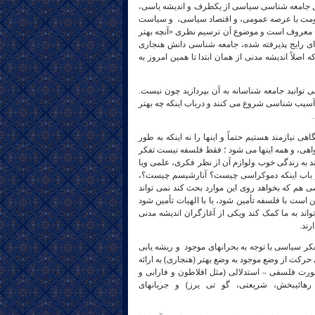
 جامعه شناسی سیاسی از یکطرف و اندیشه یاسی،
ومت با عرصه عمومی، و اقتصاد سیاسی، و سیاست
» معروف است و موضوع آن ترسیم نظری «آنچه بهتر
 شناسی یعنی معیارهای رایج پذیرفته شده، جامعه شناسی دانش هنجاری
صلاً اندیشه مدنی از همان ابتدا تا همین امروز به
‌ توانید جامعه شناسانه به آن بپردازید چون نیست.
ا آسیب شناسی شروع می‌ کنند و درباب اینکه چه بهتر
 نیازمند هستیم حتماً و اینها را نه اینکه به طور
هی، و همه اینها می‌ شود ؛ فقط فلسفه نیست تفکر
 به زندگی خوب ولوازم آن از نظر فکری، علمی ویا
ی در باب اینکه دموکراسی چیست؟ آنارشیسم چیست؟،
هم که بخواهد روی این موارد بحث کند نمی‌ تواند
 با فلسفه تأمین شود، یا با الهیات تأمین شود
ند به ما کمک کند ویکی از آغازگران اندیشه مدنی
رند.
ی شود. به قول اسپریگنز، متفکر سیاسی با توجه به بحرانهای موجود و ریشه یابی
رکت از وضع موجود به وضع بهتر (هنجاری) به ارائه
بصورت فلسفی – استدلالی (مثل افلاطون و فارابی و
رهائیبخش، شریعتی، گو تی یرز) و جریانهای