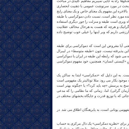
ها بپرهیزیم تا دچار آشفتگی مفهومی و ابهامات نظری نشویم. در غیر اینصورت از بحث و گفتگوها راه به جایی نمی‎بریم مفاهیم کلیدی در مباحث
 زمینه های بحث همیشه و تئوری ها بسیار با اهمیت هستند . نمی‎شود در بحث در مورد سرنوشت عمومی با ذهنیت انحصاری
است، بالاخره این مفهوم یک معنای خاص و یک معنای رایج
ینده مورد نظر است، نسبت دادن دموکراسی با طبقه
 وبری است طبقه و منزلت را جور دیگری استفاده
وگراتیک و هرچه که هست به هرحال مخالف عقلانیت
زشی داریم که وبر اینها را خیلی خوب توضیح داده
 یعنی آیا مفروض این است که دموکراسی برای طبقه
 پذیرفته نیست، چون «طبقه متوسط» در لیبرال
می شود که رابطه این طبقه در ایران با دموکراسی
ه، پرداختن به پرسشِ «کیستی انسان». همچنین، خود مفهوم دموکراسی
. به این دلیل که «دمکراسی» ابتدا به ساکن یک
جود بکار می رود. مثلا توتالیتر یک مفهومی است
خ به پرسش «چه باید کرد؟» یا «چگونه بهتر است
آرمان گرائی). اما، زمانی که ما نظامی را که مدعی
ائی که با توزیع قدرت و جایگاه بخشهای مختلف در
اگر مفهوم دمکراسی را تحلیل کنیم باید توجه داشت که دموس (demos) که مفهومی یونانی است، به پابرهنگان اطلاق می شد. در
اگر برای «نظریه دمکراسی» یک دال مرکزی به حساب
شارکت از یک حالت حداقلی تا حد اکثری شناسائی