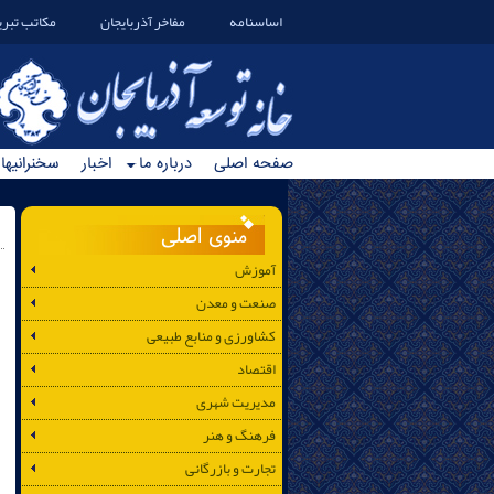
اساسنامه
مفاخر آذربایجان
مکاتب تبری
صفحه اصلی
درباره ما
اخبار
سخنرانیها
منوی اصلی
آموزش
صنعت و معدن
کشاورزی و منابع طبیعی
اقتصاد
مدیریت شهری
فرهنگ و هنر
تجارت و بازرگانی