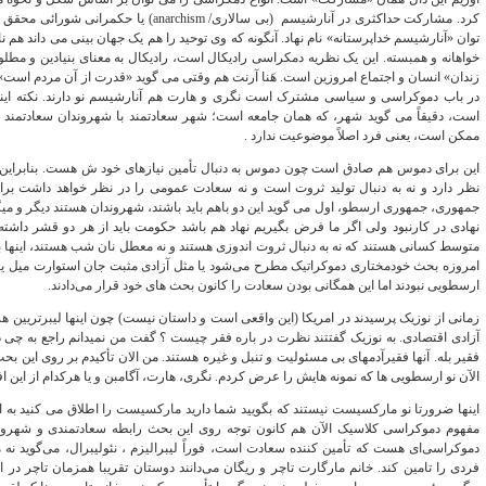
کرد. مشارکت حداکثری در آنارشیسم (بی سالاری/ m
توان «آنارشیسم خداپرستانه» نام نهاد. آنگونه که وی توحید را هم یک جهان بینی می داند هم
خواهانه و همبسته. این یک نظریه دمکراسی رادیکال است، رادیکال به معنای بنیادین و مطل
زندان» انسان و اجتماع امروزین است. هَنا آرنت هم وقتی می گوید «قدرت از آن مردم است»
در باب دموکراسی و سیاسی مشترک است نگری و هارت هم آنارشیسم نو دارند. نکته ای
است، دقیقاً می‌ گوید شهر، که همان جامعه است؛ شهر سعادتمند با شهروندان سعادتمند
ممکن است، یعنی فرد اصلاً موضوعیت ندارد .
این برای دموس هم صادق است چون دموس به دنبال تأمین نیازهای خود ش هست. بنابراین 
ج
نهادی در کارنبود ولی اگر ما فرض بگیریم نهاد هم باشد حکومت باید از هر دو قشر داشته
متوسط کسانی هستند که نه به دنبال ثروت اندوزی هستند و نه معطل نان شب هستند، اینها ب
امروزه بحث خودمختاری دموکراتیک مطرح می‌شود یا مثل آزادی مثبت جان استوارت میل یا روسو
ارسطویی نبودند اما این همگانی بودن سعادت را کانون بحث‎ های خود قرار می‌دادند.
زمانی از نوزیک پرسیدند در امریکا (این واقعی است و داستان نیست) چون اینها لیبرتریین هس
آزادی اقتصادی. به نوزیک گفتتند نظ
فقیر بله. آنها فقیرآدمهای بی مسئولیت و تنبل و غیره هستند. من الان تأکیدم بر روی ای
الآن نو ارسطویی‌ ها که نمونه هایش را عرض کردم. نگری، هارت، آگامبن و یا هرکدام از این افر
اینها ضرورتا نو مارکسیست نیستند که بگویید شما دارید مارکسیست را اطلاق می‌ کنید به ا
مفهوم دموکراسی کلاسیک الآن هم کانون توجه روی این بحث رابطه سعادتمندی و شهرون
دموکراسی‌ای هست که تأمین کننده سعادت است، فوراً لیبرالیزم ، نئولیبرال، می‌گوید نه م
فردی را تامین کند. خانم مارگارت تاچر و ریگان می‌دانند دوستان تقریبا همزمان تاچر در 