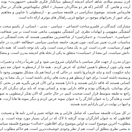
قرن بیستم میلادی شاهد احیای اندیشه ازسطو، بنیانگذار فکری فلسفی «جمهوریت» بود
هابرماس هستند. موضوع دمکراسی در فلسفه سیاسی نو – ارسطوئی با عناوین و مفاهیم 
برای عبور از بحرانهای موجود در جوامع غربی راهکار های موثری ارائه داده است.
مشارکت کنندگان در قلمرو مباحث اجتماعی – سیاسی – مدنی – انسانی، از یکسو سخت درگی
آشفتگی مفهومی و ابهامات نظری. این آشفتگی مفهومی، مانعی شده است بر سر شفافیت
«سیاسی»، «سیاست»، و «دمکراسی» از شاخصترین مفاهیمی هستند که بحث آشفتگی در م
مناسبات قدرت تعبیر می‌کنند، چون تعریف جامعه شناسی سیاسی «مطالعه «قدرت در جامعه»
فهم از سیاست، قدرت است. این به یک معنا درست است، ولی باید توجه داشت که همه داست
دانش سیاست، این معنا از «سیاست» متعلق به یکی از نحله های اندیشه مدرن است، و متفک
دوران مدرن از جهت فکر سیاسی با ماکیاولی شروع می شود و این تقریباً درجات و تعبیرات 
همه ولی چون ارسطو با همین ابعادی که عرض کردم ، همه جا از ارسطو به عنوان ضد دموک
نباید حکومت کنند و نباید فرمانروا باشند. در حالی که در اینجا هم یک مشکل مفهومی وجود د
و پیشینه داشته است؛ برای خود ارسطو هم و بحث‌ های زیادی داشته است؛ در یک معنا به روس
کسانی هستند که فاقد دارایی هستند و نا دارا هستند و این الآن فرض بگیرید هم در بحثی که
برای یونانیان، پابرهنگان بودند و فاقد دارایی بودند و کسانی بودند که باید برای دیگران کار م
راجع به طبقه متوسط قرار است صحبت کنیم. در حال حاضر که الان تفکر ارسطویی به صو
است و هایدگر را به عنوان آغازگر را به عنوان نمونه عرض کردم و دیگر نمونه‌ ها هانا آرنت،
و اینها در نهایت در این پارادایم جدید هستند.
در کل میراث فلسفه سیاسی، که شامل فارابی و بعد خواجه نصیر و اندرز نامه ها و نصیحت ن
افلاطون که به عنوان آغازگران بودند گرفته تا لاک که در ایران بسیار مورد توجه است، و
مطلوب» آخرین موضوع است نه اولین موضوع برای افلاطون «عدالت» موضوع فلسفه سیاسی
به معنی نظری مطلق آن است، هم از نظر وجودی خوشبخت‌ترین است، هم حاکم مطلوب لرای جام