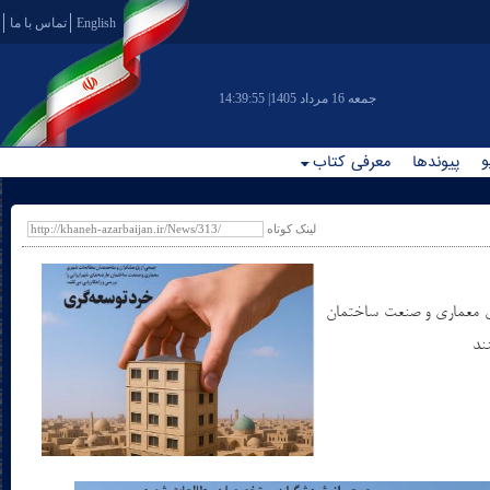
English
تماس با ما
|جمعه 16 مرداد 1405
14:39:55
و
پیوندها
معرفی کتاب
لینک کوتاه
 معماری و صنعت ساختمان
ند