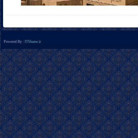
Powered By :
ITShams.ir