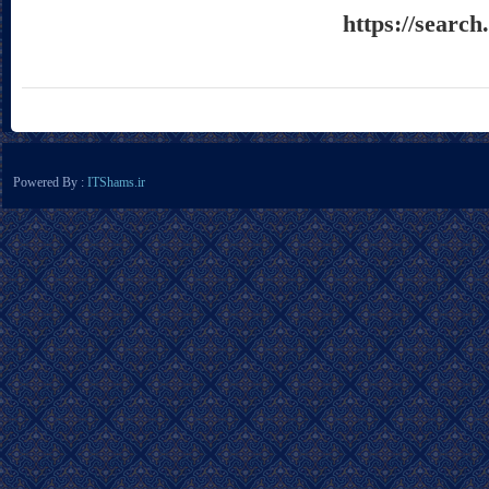
https://sea
Powered By :
ITShams.ir