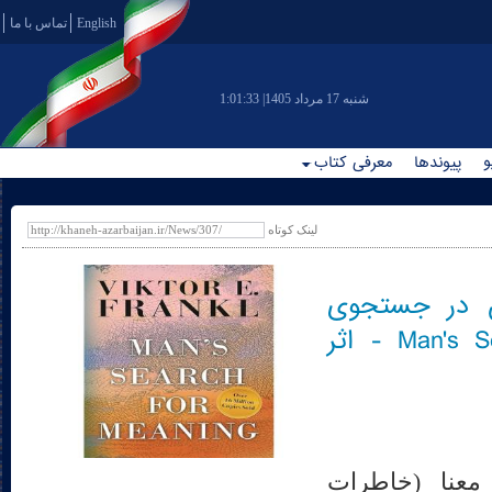
English
تماس با ما
|شنبه 17 مرداد 1405
1:01:33
و
پیوندها
معرفی کتاب
لینک کوتاه
ن در جستجوی
معنا - Man's Search for Meaning - اثر
معنا (خاطرات