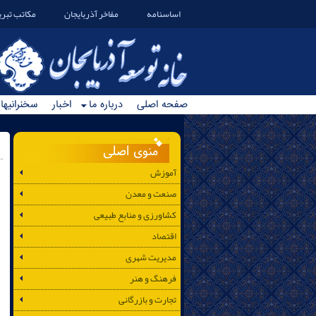
اساسنامه
مفاخر آذربایجان
مکاتب تبری
صفحه اصلی
درباره ما
اخبار
سخنرانیها
منوی اصلی
آموزش
صنعت و معدن
کشاورزی و منابع طبیعی
اقتصاد
مدیریت شهری
فرهنگ و هنر
تجارت و بازرگانی