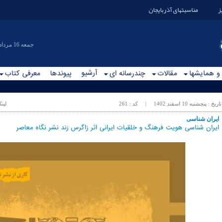
ز
مناسبتهای آذربایجان
|جمعه 16 مرداد 1405
آرشیو
 و همایشها
مقالات
چندرسانه ای
پیوندها
معرفی کتاب
تاریخ :
پنجشنبه 10 اسفند 1402
| کد :
261
لین
ایران شناسی
ایران شناسی هویت فرهنگ و خلقیات ایرانی اثر زاگرس زند نشر نگاه معاصر