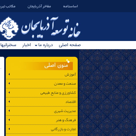
اساسنامه
مفاخر آذربایجان
مکاتب تبری
صفحه اصلی
درباره ما
اخبار
سخنرانیها
منوی اصلی
آموزش
صنعت و معدن
کشاورزی و منابع طبیعی
اقتصاد
مدیریت شهری
فرهنگ و هنر
تجارت و بازرگانی