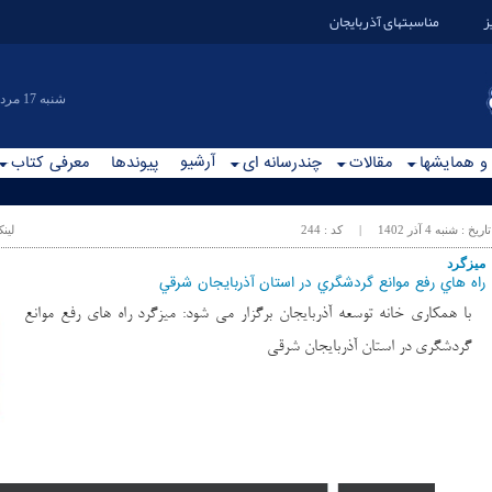
ز
مناسبتهای آذربایجان
|شنبه 17 مرداد 1405
آرشیو
 و همایشها
مقالات
چندرسانه ای
پیوندها
معرفی کتاب
تاریخ :
شنبه 4 آذر 1402
| کد :
244
لین
ميزگرد
راه هاي رفع موانع گردشگري در استان آذربايجان شرقي
با همكاري خانه توسعه آذربايجان برگزار مي شود: ميزگرد راه هاي رفع موانع
گردشگري در استان آذربايجان شرقي