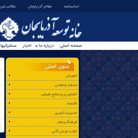
اساسنامه
مفاخر آذربایجان
مکاتب تبری
صفحه اصلی
درباره ما
اخبار
سخنرانیها
منوی اصلی
آموزش
صنعت و معدن
کشاورزی و منابع طبیعی
اقتصاد
مدیریت شهری
فرهنگ و هنر
تجارت و بازرگانی