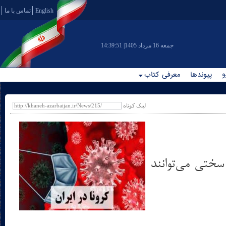
English
تماس با ما
|جمعه 16 مرداد 1405
14:39:51
و
پیوندها
معرفی کتاب
لینک کوتاه
 سختی می‌توانند