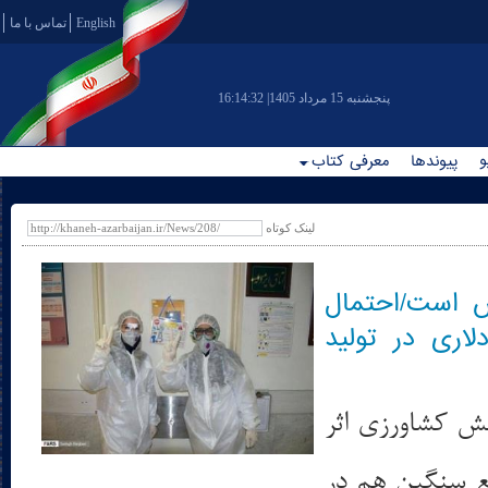
English
تماس با ما
|پنجشنبه 15 مرداد 1405
16:14:32
و
پیوندها
معرفی کتاب
لینک کوتاه
 است/احتمال
یلیارد دلاری در تولید
خش کشاورزی اثر
ع سنگین هم در