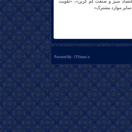
اقتصاد سبز و صنعت کم کربن»، «تقویت
«سایر موارد مشترک»
Powered By :
ITShams.ir