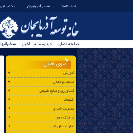
اساسنامه
مفاخر آذربایجان
مکاتب تبری
صفحه اصلی
درباره ما
اخبار
سخنرانیها
منوی اصلی
آموزش
صنعت و معدن
کشاورزی و منابع طبیعی
اقتصاد
مدیریت شهری
فرهنگ و هنر
تجارت و بازرگانی