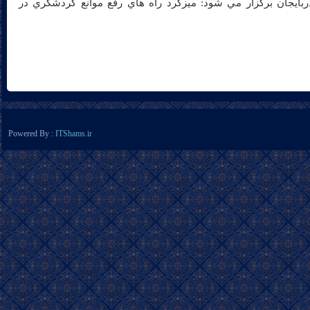
ربايجان برگزار مي شود: ميزگرد راه هاي رفع موانع گردشگري در
Powered By :
ITShams.ir