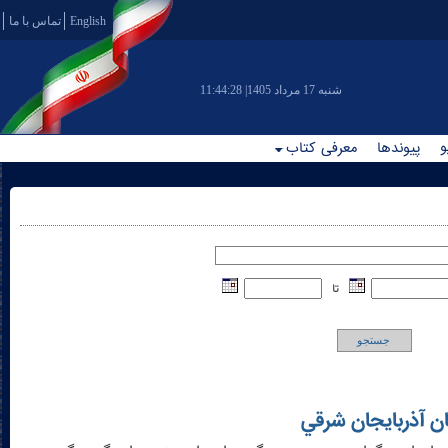
English
تماس با ما
|شنبه 17 مرداد 1405
11:44:28
و
پیوندها
معرفی کتاب
تا
جستجو
ان آذربايجان شرقي