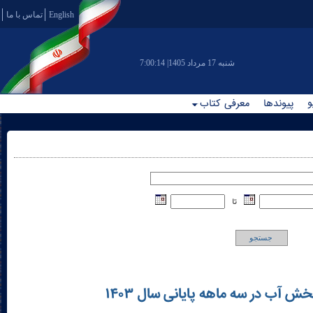
English
تماس با ما
|شنبه 17 مرداد 1405
7:00:14
و
پیوندها
معرفی کتاب
تا
جستجو
آب در سه ماهه پایانی سال ۱۴۰۳