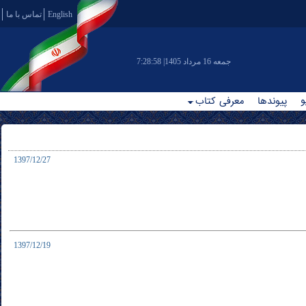
English
تماس با ما
|جمعه 16 مرداد 1405
7:28:58
و
پیوندها
معرفی کتاب
1397/12/27
1397/12/19