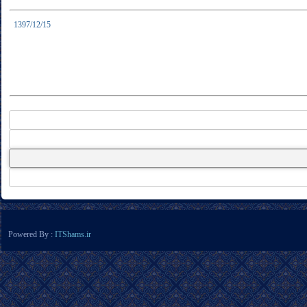
1397/12/15
Powered By :
ITShams.ir