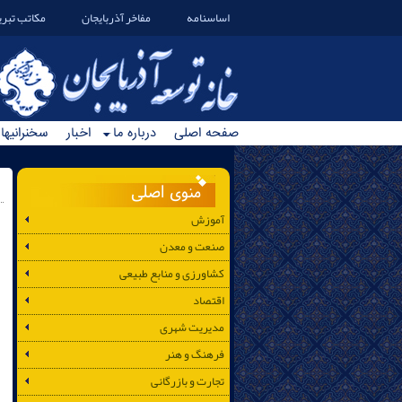
اساسنامه
مفاخر آذربایجان
مکاتب تبری
صفحه اصلی
درباره ما
اخبار
سخنرانیها
منوی اصلی
آموزش
صنعت و معدن
کشاورزی و منابع طبیعی
اقتصاد
مدیریت شهری
فرهنگ و هنر
تجارت و بازرگانی