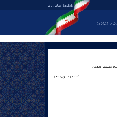
English
تماس با ما
18:54:15
تاد مصطفى ملکيان
شنبه 21 دي 1398