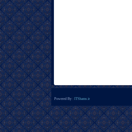
Powered By :
ITShams.ir