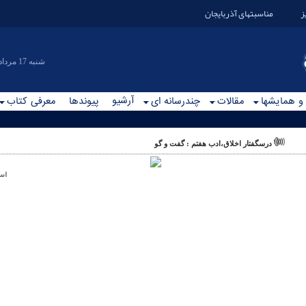
ز
مناسبتهای آذربایجان
|شنبه 17 مرداد 1405
آرشیو
 و همایشها
مقالات
چندرسانه ای
پیوندها
معرفی کتاب
درسگفتار اخلاق،ادب هفتم : گفت و گو
اس