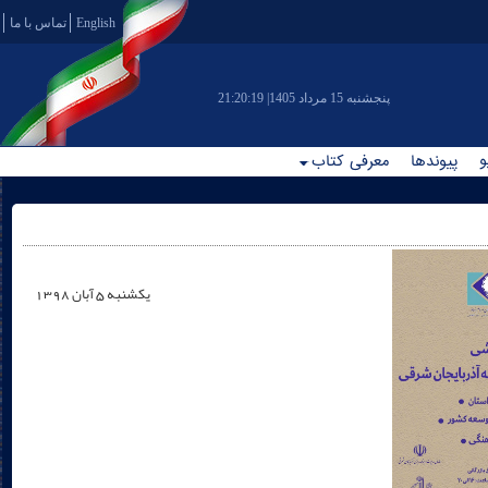
English
تماس با ما
|پنجشنبه 15 مرداد 1405
21:20:19
و
پیوندها
معرفی کتاب
يکشنبه 5 آبان 1398