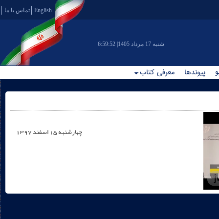
English
تماس با ما
|شنبه 17 مرداد 1405
6:59:52
و
پیوندها
معرفی کتاب
چهارشنبه 15 اسفند 1397